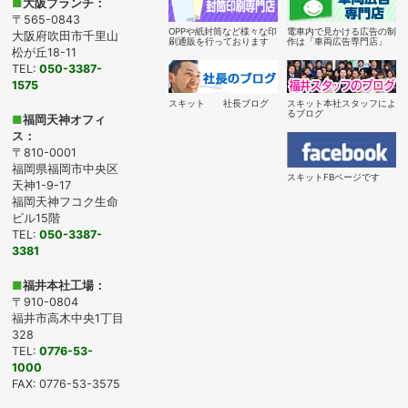
■
大阪ブランチ：
〒565-0843
OPPや紙封筒など様々な印
電車内で見かける広告の制
大阪府吹田市千里山
刷通販を行っております
作は「車両広告専門店」
松が丘18-11
TEL:
050-3387-
1575
スキット 社長ブログ
スキット本社スタッフによ
るブログ
■
福岡天神オフィ
ス：
〒810-0001
福岡県福岡市中央区
スキットFBページです
天神1-9-17
福岡天神フコク生命
ビル15階
TEL:
050-3387-
3381
■
福井本社工場：
〒910-0804
福井市高木中央1丁目
328
TEL:
0776-53-
1000
FAX: 0776-53-3575