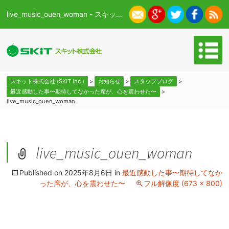
live_music_ouen_woman - スキット株式会社 (SKiT Inc.)
スキット株式会社 (SKiT Inc.)
>
お知らせ
>
スタッフブログ
>
最近感動した事〜期待してなかった席が、心を震わせた〜
>
live_music_ouen_woman
live_music_ouen_woman
Published on
2025年8月6日
in
最近感動した事〜期待してなか
った席が、心を震わせた〜
フル解像度 (673 × 800)