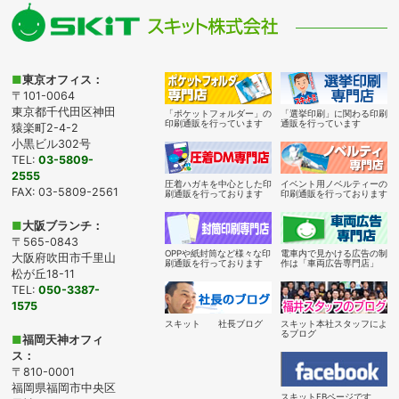
■
東京オフィス：
〒101-0064
東京都千代田区神田
「ポケットフォルダー」の
「選挙印刷」に関わる印刷
印刷通販を行っています
通販を行っています
猿楽町2-4-2
小黒ビル302号
TEL:
03-5809-
2555
圧着ハガキを中心とした印
イベント用ノベルティーの
FAX: 03-5809-2561
刷通販を行っております
印刷通販を行っております
■
大阪ブランチ：
〒565-0843
OPPや紙封筒など様々な印
電車内で見かける広告の制
大阪府吹田市千里山
刷通販を行っております
作は「車両広告専門店」
松が丘18-11
TEL:
050-3387-
1575
スキット 社長ブログ
スキット本社スタッフによ
るブログ
■
福岡天神オフィ
ス：
〒810-0001
福岡県福岡市中央区
スキットFBページです