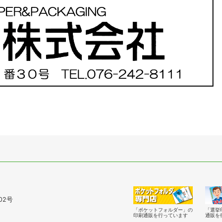
02号
「ポケットフォルダー」の
「選挙
印刷通販を行っています
通販を