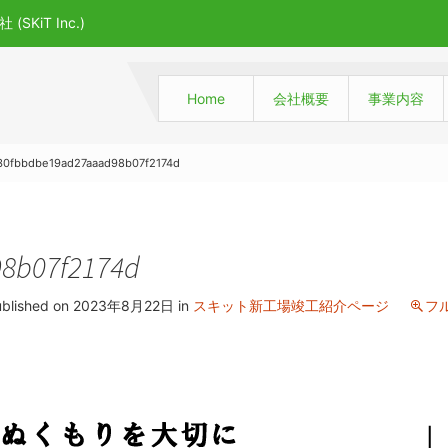
(SKiT Inc.)
Home
会社概要
事業内容
30fbbdbe19ad27aaad98b07f2174d
8b07f2174d
blished on
2023年8月22日
in
スキット新工場竣工紹介ページ
フル