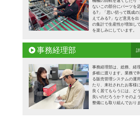
機械の回転を速くしたり
ないこの部分にパーツを
る?」「思い切って既成の
えてみる?」など意見を出
の集計で生産性が増加し
を楽しみにしています。
事務経理部
事務経理部は、総務、経
多岐に渡ります。業務で
る販売管理システムの運
たり、来社されたお客様
良く居てもらうには、ど
良いのだろうか？そのよ
整備にも取り組んでおり