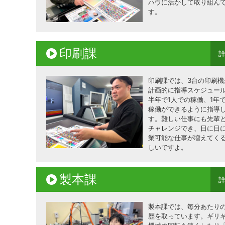
ハウに活かして取り組ん
す。
印刷課
印刷課では、3台の印刷機
計画的に指導スケジュー
半年で1人での稼働、1年
稼働ができるように指導
す。難しい仕事にも先輩
チャレンジでき、日に日に
業可能な仕事が増えてく
しいですよ。
製本課
製本課では、毎分あたり
歴を取っています。ギリ