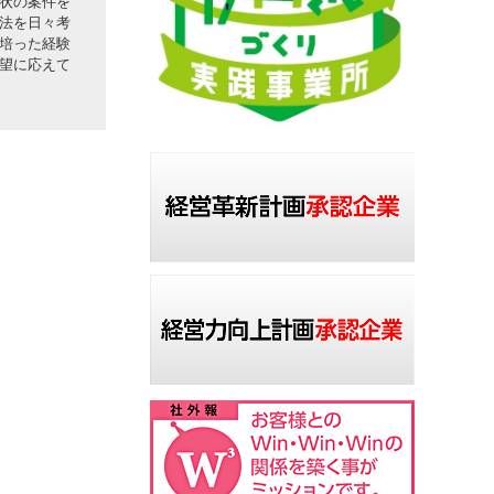
状の案件を
法を日々考
培った経験
望に応えて