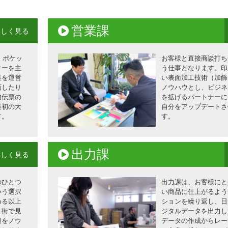
営業課
詳しく見る
、ポケッ
お客様と直接商談打ち
ターを主
う仕事となります。印
業を運営
い表面加工技術（加飾
画したり
ノウハウとし、ビジネ
内伝票の
を拡げるパートナーに
最初の大
自分をアップデートさ
す。
す。
出力課
詳しく見る
のひとつ
出力課は、お客様にと
いう選択
い商品に仕上がるよう
める以上
ションを繰り返し、日
、街で見
ジタルデータを出力し
報をノウ
データの作成からレー