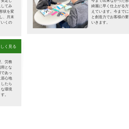
「安定し
今まで出来なかった形
足してみ
綺麗に早く仕上がる方
形状を変
えています。今までに
し、月末
と創造力でお客様の要
ていくの
いきます。
詳しく見る
理、労務
利用とな
用であっ
に居心地
うしたら
うな環境
ます。