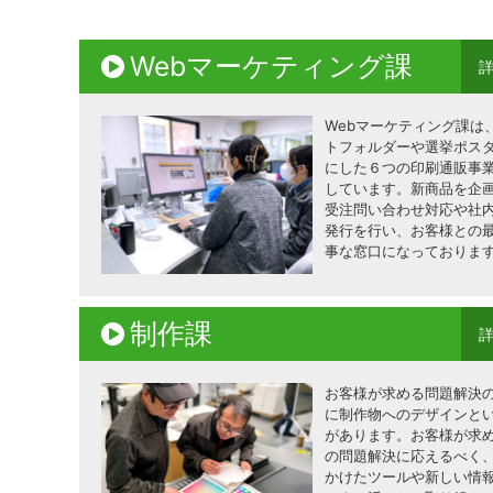
Webマーケティング課
Webマーケティング課は
トフォルダーや選挙ポス
にした６つの印刷通販事
しています。新商品を企
受注問い合わせ対応や社
発行を行い、お客様との
事な窓口になっておりま
制作課
お客様が求める問題解決
に制作物へのデザインと
があります。お客様が求
の問題解決に応えるべく
かけたツールや新しい情