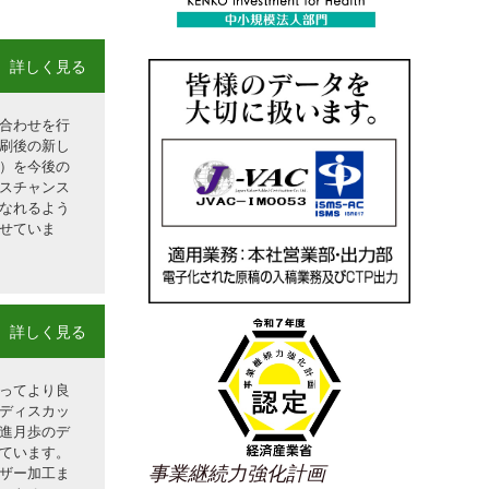
詳しく見る
合わせを行
刷後の新し
）を今後の
スチャンス
なれるよう
せていま
詳しく見る
ってより良
ディスカッ
進月歩のデ
ています。
事業継続力強化計画
ザー加工ま