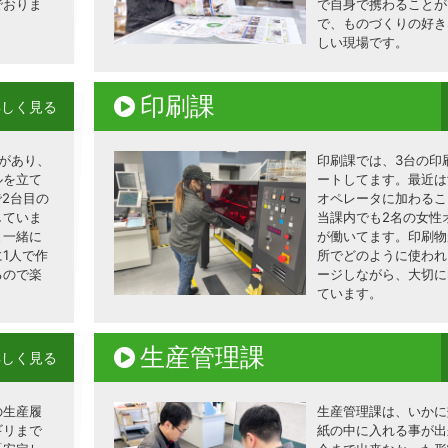
でおりま
で自身で携わることが
で、ものづくりの好き
しい現場です。
印刷課
詳しく見る
があり、
印刷課では、3台の印
ルを立て
ートしてます。最近は
で2台目の
オペレータに加わるこ
していま
当課内でも2名の女性
と一緒に
が働いてます。印刷物
1人で作
所でどのように使われ
るので楽
ージしながら、大切に
ています。
生産管理課
詳しく見る
の生産履
生産管理課は、いかに
ギリまで
紙の中に入れる事が出