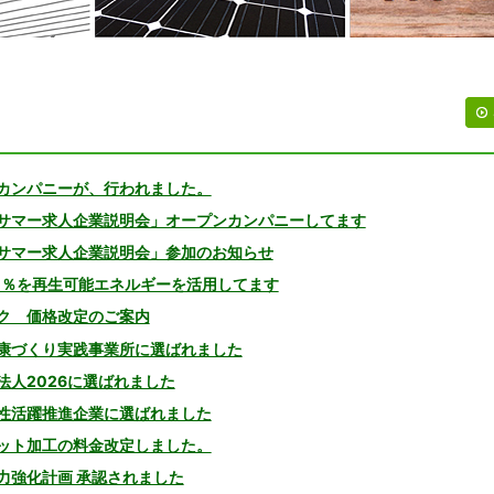
カンパニーが、行われました。
サマー求人企業説明会」オープンカンパニーしてます
サマー求人企業説明会」参加のお知らせ
0％を再生可能エネルギーを活用してます
ク 価格改定のご案内
康づくり実践事業所に選ばれました
法人2026に選ばれました
性活躍推進企業に選ばれました
ット加工の料金改定しました。
力強化計画 承認されました