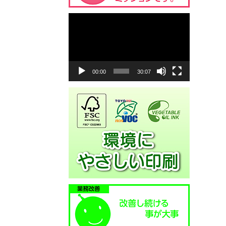
動
画
プ
レ
ー
ヤ
00:00
30:07
ー