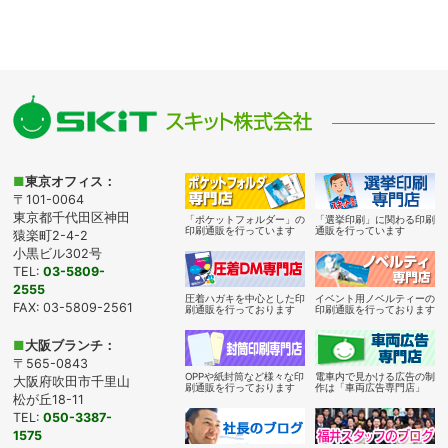
■
東京オフィス：
〒101-0064
東京都千代田区神田
「ポケットフォルダー」の
「選挙印刷」に関わる印刷
印刷通販を行っています
通販を行っています
猿楽町2-4-2
小黒ビル302号
TEL:
03-5809-
2555
圧着ハガキを中心とした印
イベント用ノベルティーの
FAX: 03-5809-2561
刷通販を行っております
印刷通販を行っております
■
大阪ブランチ：
〒565-0843
OPPや紙封筒など様々な印
電車内で見かける広告の制
大阪府吹田市千里山
刷通販を行っております
作は「車両広告専門店」
松が丘18-11
TEL:
050-3387-
1575