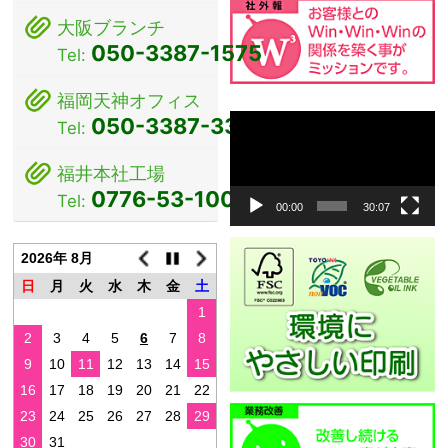
大阪ブランチ
050-3387-1575
Tel:
福岡天神オフィス
動
050-3387-3381
Tel:
画
プ
福井本社工場
レ
0776-53-1000
Tel:
ー
00:00
30:07
ヤ
ー
2026年 8月
日
月
火
水
木
金
土
1
2
3
4
5
6
7
8
9
10
11
12
13
14
15
16
17
18
19
20
21
22
23
24
25
26
27
28
29
30
31