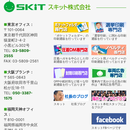
■
東京オフィス：
〒101-0064
東京都千代田区神田
「ポケットフォルダー」の
「選挙印刷」に関わる印刷
印刷通販を行っています
通販を行っています
猿楽町2-4-2
小黒ビル302号
TEL:
03-5809-
2555
圧着ハガキを中心とした印
イベント用ノベルティーの
FAX: 03-5809-2561
刷通販を行っております
印刷通販を行っております
■
大阪ブランチ：
〒565-0843
OPPや紙封筒など様々な印
電車内で見かける広告の制
大阪府吹田市千里山
刷通販を行っております
作は「車両広告専門店」
松が丘18-11
TEL:
050-3387-
1575
スキット 社長ブログ
スキット本社スタッフによ
るブログ
■
福岡天神オフィ
ス：
〒810-0001
福岡県福岡市中央区
スキットFBページです