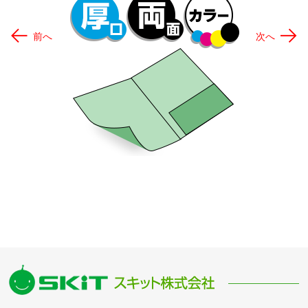
←
→
前へ
次へ