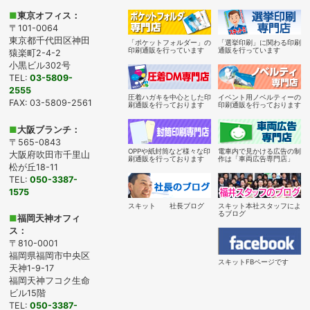
■
東京オフィス：
〒101-0064
東京都千代田区神田
「ポケットフォルダー」の
「選挙印刷」に関わる印刷
印刷通販を行っています
通販を行っています
猿楽町2-4-2
小黒ビル302号
TEL:
03-5809-
2555
圧着ハガキを中心とした印
イベント用ノベルティーの
FAX: 03-5809-2561
刷通販を行っております
印刷通販を行っております
■
大阪ブランチ：
〒565-0843
OPPや紙封筒など様々な印
電車内で見かける広告の制
大阪府吹田市千里山
刷通販を行っております
作は「車両広告専門店」
松が丘18-11
TEL:
050-3387-
1575
スキット 社長ブログ
スキット本社スタッフによ
るブログ
■
福岡天神オフィ
ス：
〒810-0001
福岡県福岡市中央区
スキットFBページです
天神1-9-17
福岡天神フコク生命
ビル15階
TEL:
050-3387-