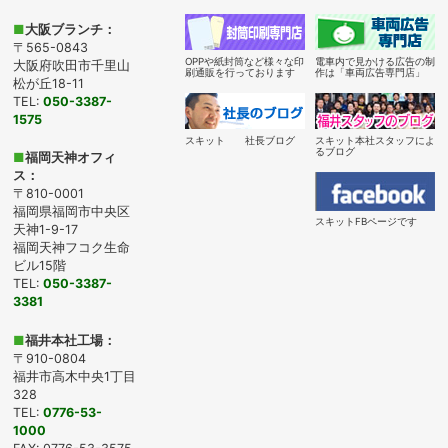
■
大阪ブランチ：
〒565-0843
OPPや紙封筒など様々な印
電車内で見かける広告の制
大阪府吹田市千里山
刷通販を行っております
作は「車両広告専門店」
松が丘18-11
TEL:
050-3387-
1575
スキット 社長ブログ
スキット本社スタッフによ
るブログ
■
福岡天神オフィ
ス：
〒810-0001
福岡県福岡市中央区
スキットFBページです
天神1-9-17
福岡天神フコク生命
ビル15階
TEL:
050-3387-
3381
■
福井本社工場：
〒910-0804
福井市高木中央1丁目
328
TEL:
0776-53-
1000