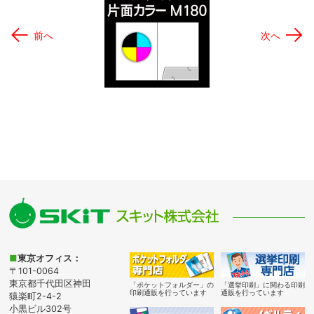
←
→
前へ
次へ
■
東京オフィス：
〒101-0064
東京都千代田区神田
「ポケットフォルダー」の
「選挙印刷」に関わる印刷
印刷通販を行っています
通販を行っています
猿楽町2-4-2
小黒ビル302号