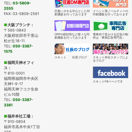
TEL:
03-5809-
2555
圧着ハガキを中心とした印
イベント用ノベルティーの
FAX: 03-5809-2561
刷通販を行っております
印刷通販を行っております
■
大阪ブランチ：
〒565-0843
OPPや紙封筒など様々な印
電車内で見かける広告の制
大阪府吹田市千里山
刷通販を行っております
作は「車両広告専門店」
松が丘18-11
TEL:
050-3387-
1575
スキット 社長ブログ
スキット本社スタッフによ
るブログ
■
福岡天神オフィ
ス：
〒810-0001
福岡県福岡市中央区
スキットFBページです
天神1-9-17
福岡天神フコク生命
ビル15階
TEL:
050-3387-
3381
■
福井本社工場：
〒910-0804
福井市高木中央1丁目