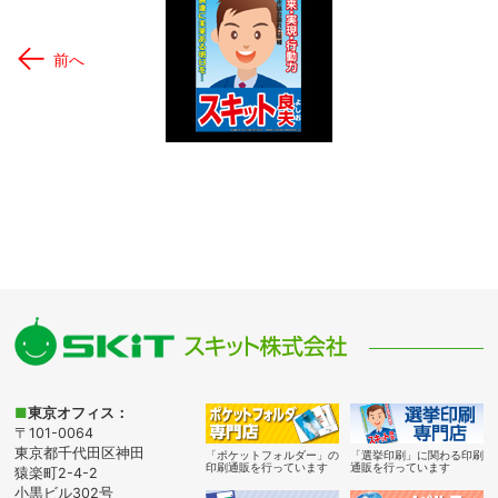
←
前へ
■
東京オフィス：
〒101-0064
東京都千代田区神田
「ポケットフォルダー」の
「選挙印刷」に関わる印刷
印刷通販を行っています
通販を行っています
猿楽町2-4-2
小黒ビル302号