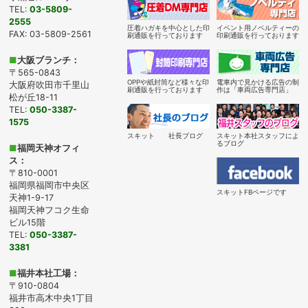
TEL:
03-5809-
2555
圧着ハガキを中心とした印
イベント用ノベルティーの
FAX: 03-5809-2561
刷通販を行っております
印刷通販を行っております
■
大阪ブランチ：
〒565-0843
OPPや紙封筒など様々な印
電車内で見かける広告の制
大阪府吹田市千里山
刷通販を行っております
作は「車両広告専門店」
松が丘18-11
TEL:
050-3387-
1575
スキット 社長ブログ
スキット本社スタッフによ
るブログ
■
福岡天神オフィ
ス：
〒810-0001
福岡県福岡市中央区
スキットFBページです
天神1-9-17
福岡天神フコク生命
ビル15階
TEL:
050-3387-
3381
■
福井本社工場：
〒910-0804
福井市高木中央1丁目