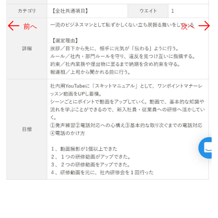
←
→
前へ
次へ