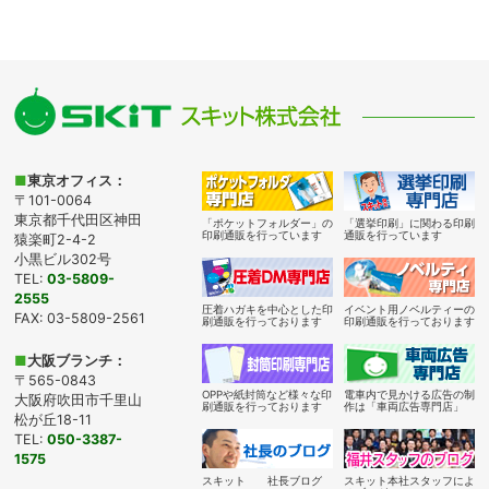
■
東京オフィス：
〒101-0064
東京都千代田区神田
「ポケットフォルダー」の
「選挙印刷」に関わる印刷
印刷通販を行っています
通販を行っています
猿楽町2-4-2
小黒ビル302号
TEL:
03-5809-
2555
圧着ハガキを中心とした印
イベント用ノベルティーの
FAX: 03-5809-2561
刷通販を行っております
印刷通販を行っております
■
大阪ブランチ：
〒565-0843
OPPや紙封筒など様々な印
電車内で見かける広告の制
大阪府吹田市千里山
刷通販を行っております
作は「車両広告専門店」
松が丘18-11
TEL:
050-3387-
1575
スキット 社長ブログ
スキット本社スタッフによ