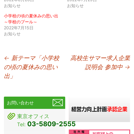
お知らせ
お知らせ
小学校の頃の夏休みの思い出
～学校のプール～
2022年7月15日
お知らせ
投
←
新テーマ「小学校
高校生サマー求人企業
の頃の夏休みの思い
説明会 参加中
→
稿
出」
ナ
ビ
ゲ
お問い合わせ
ー
東京オフィス
シ
03-5809-2555
Tel:
ョ