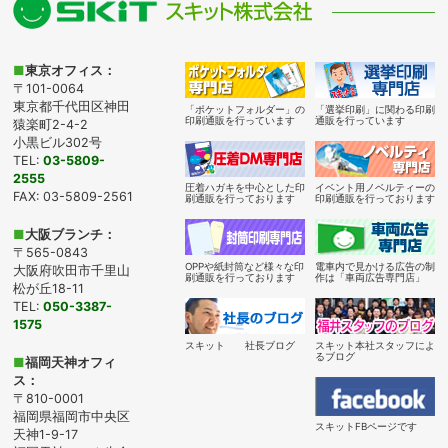
■
東京オフィス：
〒101-0064
東京都千代田区神田
「ポケットフォルダー」の
「選挙印刷」に関わる印刷
印刷通販を行っています
通販を行っています
猿楽町2-4-2
小黒ビル302号
TEL:
03-5809-
2555
圧着ハガキを中心とした印
イベント用ノベルティーの
FAX: 03-5809-2561
刷通販を行っております
印刷通販を行っております
■
大阪ブランチ：
〒565-0843
OPPや紙封筒など様々な印
電車内で見かける広告の制
大阪府吹田市千里山
刷通販を行っております
作は「車両広告専門店」
松が丘18-11
TEL:
050-3387-
1575
スキット 社長ブログ
スキット本社スタッフによ
るブログ
■
福岡天神オフィ
ス：
〒810-0001
福岡県福岡市中央区
スキットFBページです
天神1-9-17