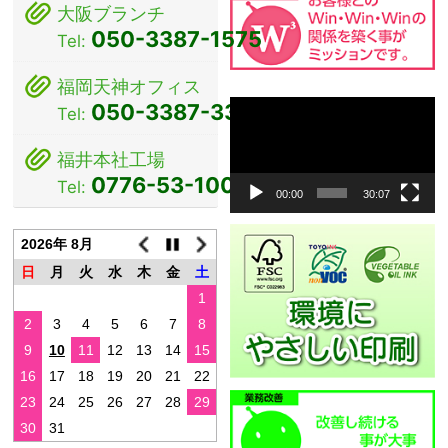
大阪ブランチ
ン
050-3387-1575
Tel:
福岡天神オフィス
動
050-3387-3381
Tel:
画
プ
福井本社工場
レ
0776-53-1000
Tel:
ー
00:00
30:07
ヤ
ー
2026年 8月
日
月
火
水
木
金
土
1
2
3
4
5
6
7
8
9
10
11
12
13
14
15
16
17
18
19
20
21
22
23
24
25
26
27
28
29
30
31