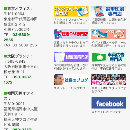
■
東京オフィス：
〒101-0064
東京都千代田区神田
「ポケットフォルダー」の
「選挙印刷」に関わる印刷
印刷通販を行っています
通販を行っています
猿楽町2-4-2
小黒ビル302号
TEL:
03-5809-
2555
圧着ハガキを中心とした印
イベント用ノベルティーの
FAX: 03-5809-2561
刷通販を行っております
印刷通販を行っております
■
大阪ブランチ：
〒565-0843
OPPや紙封筒など様々な印
電車内で見かける広告の制
大阪府吹田市千里山
刷通販を行っております
作は「車両広告専門店」
松が丘18-11
TEL:
050-3387-
1575
スキット 社長ブログ
スキット本社スタッフによ
るブログ
■
福岡天神オフィ
ス：
〒810-0001
福岡県福岡市中央区
スキットFBページです
天神1-9-17
福岡天神フコク生命
ビル15階
TEL:
050-3387-