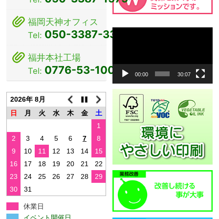
福岡天神オフィス
動
050-3387-3381
Tel:
画
プ
福井本社工場
レ
0776-53-1000
Tel:
ー
00:00
30:07
ヤ
ー
2026年 8月
日
月
火
水
木
金
土
1
2
3
4
5
6
7
8
9
10
11
12
13
14
15
16
17
18
19
20
21
22
23
24
25
26
27
28
29
30
31
休業日
イベント開催日