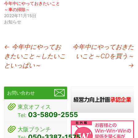
今年中にやっておきたいこと
～車の掃除～
2022年11月15日
お知らせ
投
←
今年中にやってお
今年中にやっておきた
きたいこと～したいこ
いこと～CDを買う～
稿
といっぱい～
→
ナ
ビ
ゲ
お問い合わせ
ー
東京オフィス
シ
03-5809-2555
Tel:
ョ
大阪ブランチ
ン
050-3387-1575
Tel: