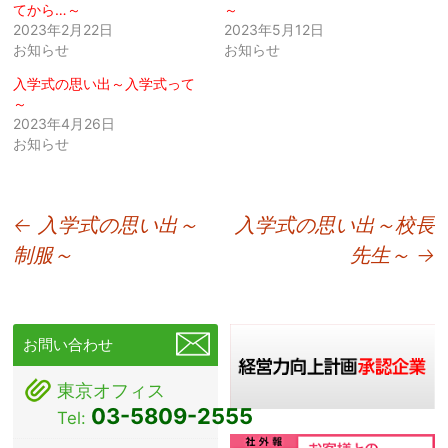
てから…～
～
2023年2月22日
2023年5月12日
お知らせ
お知らせ
入学式の思い出～入学式って
～
2023年4月26日
お知らせ
投
←
入学式の思い出～
入学式の思い出～校長
制服～
先生～
→
稿
ナ
ビ
お問い合わせ
ゲ
東京オフィス
ー
03-5809-2555
Tel:
シ