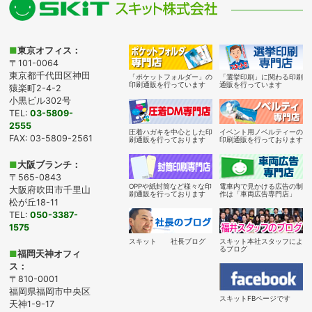
■
東京オフィス：
〒101-0064
東京都千代田区神田
「ポケットフォルダー」の
「選挙印刷」に関わる印刷
印刷通販を行っています
通販を行っています
猿楽町2-4-2
小黒ビル302号
TEL:
03-5809-
2555
圧着ハガキを中心とした印
イベント用ノベルティーの
FAX: 03-5809-2561
刷通販を行っております
印刷通販を行っております
■
大阪ブランチ：
〒565-0843
OPPや紙封筒など様々な印
電車内で見かける広告の制
大阪府吹田市千里山
刷通販を行っております
作は「車両広告専門店」
松が丘18-11
TEL:
050-3387-
1575
スキット 社長ブログ
スキット本社スタッフによ
るブログ
■
福岡天神オフィ
ス：
〒810-0001
福岡県福岡市中央区
スキットFBページです
天神1-9-17