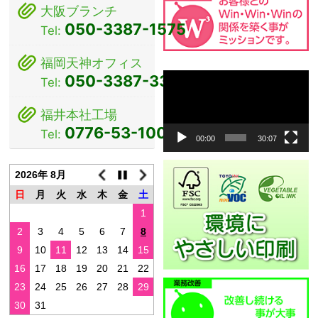
大阪ブランチ
ョ
050-3387-1575
Tel:
ン
福岡天神オフィス
動
050-3387-3381
Tel:
画
プ
福井本社工場
レ
0776-53-1000
Tel:
ー
00:00
30:07
ヤ
ー
2026年 8月
日
月
火
水
木
金
土
1
2
3
4
5
6
7
8
9
10
11
12
13
14
15
16
17
18
19
20
21
22
23
24
25
26
27
28
29
30
31