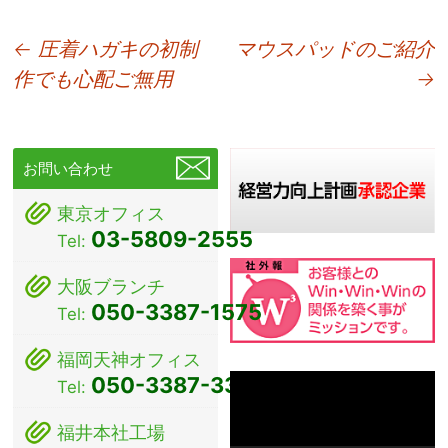
投
←
圧着ハガキの初制
マウスパッドのご紹介
作でも心配ご無用
→
稿
ナ
ビ
お問い合わせ
ゲ
東京オフィス
ー
03-5809-2555
Tel:
シ
大阪ブランチ
ョ
050-3387-1575
Tel:
ン
福岡天神オフィス
動
050-3387-3381
Tel:
画
プ
福井本社工場
レ