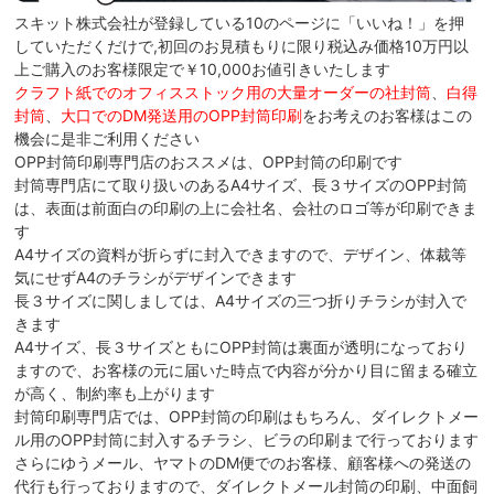
スキット株式会社が登録している10のページに「いいね！」を押
していただくだけで,初回のお見積もりに限り税込み価格10万円以
上ご購入のお客様限定で￥10,000お値引きいたします
クラフト紙でのオフィスストック用の大量オーダーの社封筒
、
白得
封筒
、
大口でのDM発送用のOPP封筒印刷
をお考えのお客様はこの
機会に是非ご利用ください
OPP封筒印刷専門店のおススメは、OPP封筒の印刷です
封筒専門店にて取り扱いのあるA4サイズ、長３サイズのOPP封筒
は、表面は前面白の印刷の上に会社名、会社のロゴ等が印刷できま
す
A4サイズの資料が折らずに封入できますので、デザイン、体裁等
気にせずA4のチラシがデザインできます
長３サイズに関しましては、A4サイズの三つ折りチラシが封入で
きます
A4サイズ、長３サイズともにOPP封筒は裏面が透明になっており
ますので、お客様の元に届いた時点で内容が分かり目に留まる確立
が高く、制約率も上がります
封筒印刷専門店では、OPP封筒の印刷はもちろん、ダイレクトメー
ル用のOPP封筒に封入するチラシ、ビラの印刷まで行っております
さらにゆうメール、ヤマトのDM便でのお客様、顧客様への発送の
代行も行っておりますので、ダイレクトメール封筒の印刷、中面飼