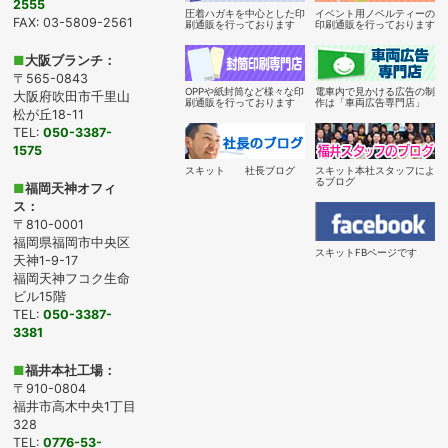
2555
圧着ハガキを中心とした印
イベント用ノベルティーの
FAX: 03-5809-2561
刷通販を行っております
印刷通販を行っております
■
大阪ブランチ：
〒565-0843
OPPや紙封筒など様々な印
電車内で見かける広告の制
大阪府吹田市千里山
刷通販を行っております
作は「車両広告専門店」
松が丘18-11
TEL:
050-3387-
1575
スキット 社長ブログ
スキット本社スタッフによ
るブログ
■
福岡天神オフィ
ス：
〒810-0001
福岡県福岡市中央区
スキットFBページです
天神1-9-17
福岡天神フコク生命
ビル15階
TEL:
050-3387-
3381
■
福井本社工場：
〒910-0804
福井市高木中央1丁目
328
TEL:
0776-53-