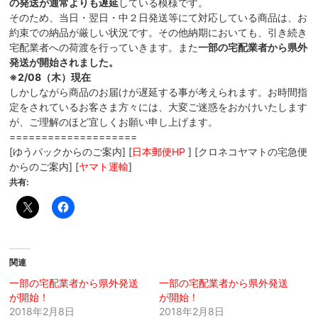
の発送が通常よりも遅延
している模様です。
そのため、当日・翌日・中２日発送等にて対応している商品は、お
約束での納品が厳しい状況です。その他納期においても、引き続き
宅配業者への荷渡を行っていきます。また
一部の宅配業者から県外
発送が開始されました。
※2/08（木）現在
しかしながら商品のお届けが遅延する事が考えられます。お時間指
定をされているお客さま方々には、大変ご迷惑をおかけいたします
が、ご理解のほど宜しくお願い申し上げます。
====================
[ゆうパックからのご案内] [
日本郵便HP
] [クロネコヤマトの宅急便
からのご案内] [
ヤマト運輸
]
共有:
関連
一部の宅配業者から県外発送
一部の宅配業者から県外発送
が開始！
が開始！
2018年2月8日
2018年2月8日