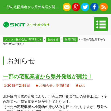
一部の宅配業者から県外発送が開始！ - スキット株式会社 (SKiT Inc.)
スキット株式会社 (SKiT Inc.)
>
お知らせ
>
封筒印刷
>
一部の宅配業者から
県外発送が開始！
お知らせ
一部の宅配業者から県外発送が開始！
2018年2月8日
お知らせ
、
封筒印刷
skit
北陸圏内大雪の影響により、車両広告印刷専門店の福井工場から宅
配業者へ小荷物収集不能が生じております。
そのため
宅配業者へ小荷物の持ち込み
を行っておりますが、
県外へ