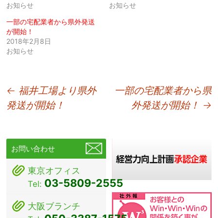
お知らせ
お知らせ
一部の宅配業者から県外発送
が開始！
2018年2月8日
お知らせ
投
←
福井工場より県外
一部の宅配業者から県
発送が開始！
外発送が開始！
→
稿
ナ
ビ
お問い合わせ
ゲ
東京オフィス
ー
03-5809-2555
Tel:
シ
大阪ブランチ
ョ