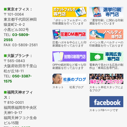
■
東京オフィス：
〒101-0064
東京都千代田区神田
「ポケットフォルダー」の
「選挙印刷」に関わる印刷
印刷通販を行っています
通販を行っています
猿楽町2-4-2
小黒ビル302号
TEL:
03-5809-
2555
圧着ハガキを中心とした印
イベント用ノベルティーの
FAX: 03-5809-2561
刷通販を行っております
印刷通販を行っております
■
大阪ブランチ：
〒565-0843
OPPや紙封筒など様々な印
電車内で見かける広告の制
大阪府吹田市千里山
刷通販を行っております
作は「車両広告専門店」
松が丘18-11
TEL:
050-3387-
1575
スキット 社長ブログ
スキット本社スタッフによ
るブログ
■
福岡天神オフィ
ス：
〒810-0001
福岡県福岡市中央区
スキットFBページです
天神1-9-17
福岡天神フコク生命
ビル15階