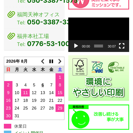
050-3387-1575
Tel:
ン
福岡天神オフィス
動
050-3387-3381
Tel:
画
プ
福井本社工場
レ
0776-53-1000
Tel:
ー
00:00
30:07
ヤ
ー
2026年 8月
日
月
火
水
木
金
土
1
2
3
4
5
6
7
8
9
10
11
12
13
14
15
16
17
18
19
20
21
22
23
24
25
26
27
28
29
30
31
休業日