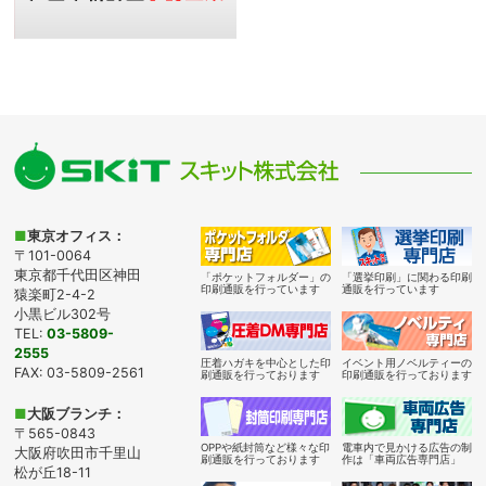
■
東京オフィス：
〒101-0064
東京都千代田区神田
「ポケットフォルダー」の
「選挙印刷」に関わる印刷
印刷通販を行っています
通販を行っています
猿楽町2-4-2
小黒ビル302号
TEL:
03-5809-
2555
圧着ハガキを中心とした印
イベント用ノベルティーの
FAX: 03-5809-2561
刷通販を行っております
印刷通販を行っております
■
大阪ブランチ：
〒565-0843
OPPや紙封筒など様々な印
電車内で見かける広告の制
大阪府吹田市千里山
刷通販を行っております
作は「車両広告専門店」
松が丘18-11