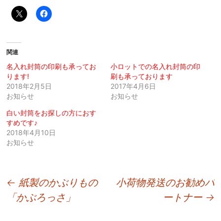
関連
名入れ封筒の印刷も承ってお
小ロットでの名入れ封筒の印
ります!
刷も承っております
2018年2月5日
2017年4月6日
お知らせ
お知らせ
白い封筒をお探しの方におす
すめです♪
2018年4月10日
お知らせ
投
←
紙製のかぶりもの
小荷物発送のお勧めパ
「かぶろっさ」
ートナー
→
稿
ナ