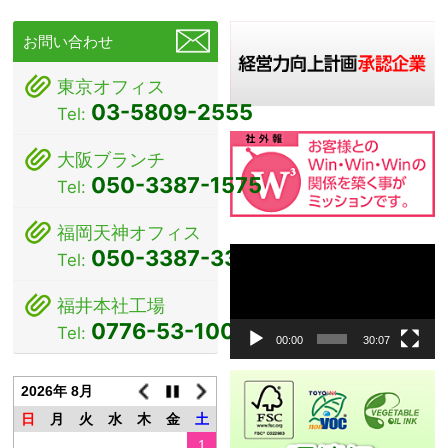
ビ
お問い合わせ
ゲ
東京オフィス
ー
03-5809-2555
Tel:
シ
大阪ブランチ
ョ
050-3387-1575
Tel:
ン
福岡天神オフィス
動
050-3387-3381
Tel:
画
プ
福井本社工場
レ
0776-53-1000
Tel:
ー
00:00
30:07
ヤ
ー
2026年 8月
日
月
火
水
木
金
土
1