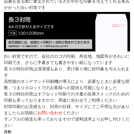
品書を送る際に重宝されているさわやかな印象を与えてくれる青み
がかった白い封筒です
白い封筒ですので、会社のロゴの印刷、所在地、地図等がきれいに
印刷でき、さらに手書きでも書きやすい紙になっています
長３の特白封筒は清潔感もあり、受け取り側に好印象を与えられま
す
高性能のオンデマンド印刷機の導入により、必要なときに必要な部
数、つまり小ロットでのお客様への提供も可能になりました
長３の特白封筒はオフセット印刷での大量の在庫ストックのための
印刷も承っておりますので、用途に合わせてご利用ください
封筒印刷のお見積もり、封筒の仕様、サイズにてご不明な点があり
ましたらお気軽に
お問い合わせ
ください
サンプルの発送も承っておりますので資料請求よりお申し付けくだ
さい
共有: