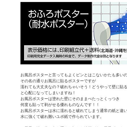
お風呂ポスターと言ってもよくピンとはこないかたも多い
その名の通りお風呂に貼るポスターですが
濡れても大丈夫なの？破れちゃいそう！どうやって壁に貼
と心配になってしまいますね！
お風呂ポスターは塗れた壁にそのままぺたっとくっつき
何度も貼って剥がせる優れものなんです！！
お風呂ポスターは水に濡れると破れてしまう通常の紙と違
水に強くて破れ難いユポ紙で作られています。