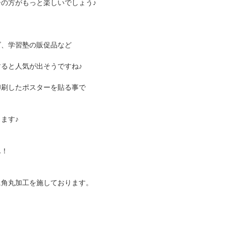
の方がもっと楽しいでしょう♪
ズ、学習塾の販促品など
ると人気が出そうですね♪
印刷したポスターを貼る事で
、
ます♪
ん！
に角丸加工を施しております。