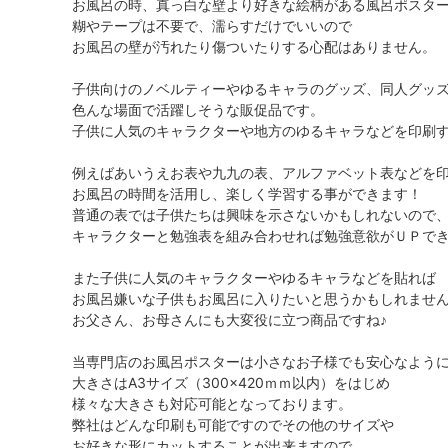
お風呂の時、真っ白な壁より好きな絵柄がある風呂ポスター
糊やテープは不要で、濡らすだけでいいので
お風呂の壁が汚れたり傷ついたりする心配はありません。
子供向けのノベルティーやゆるキャラのグッズ、同人グッ
色んな場面で活躍しそうな販促品です。
子供に人気のキャラクターや地方のゆるキャラなどを印刷す
例えばあいうえお表や九九の表、アルファベット表などを
お風呂の時間を活用し、楽しく学習する事ができます！
普通の表では子供たちは興味を示さないかもしれないので
キャラクターと勉強表を組み合わせれば勉強意欲がＵＰでき
また子供に人気のキャラクターやゆるキャラなどを貼れば
お風呂嫌いな子供もお風呂に入りたいと思うかもしれませ
お父さん、お母さんにも大変役に立つ商品ですね♪
当専門店のお風呂ポスターは小さなお子様でも安心なよう
大きさはA3サイズ（300×420ｍｍ以内）をはじめ
様々な大きさも対応可能となっております。
弊社はどんな印刷も可能ですのでその他のサイズや
お好きな形にカットすることが出来ますので