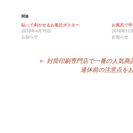
関連
貼って剥がせるお風呂ポスター
お風呂で学
2019年4月15日
2018年11
お知らせ
お知らせ
投
←
封筒印刷専門店で一番の人気商
連休前の注意点を
稿
ナ
ビ
ゲ
ー
シ