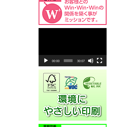
動
画
プ
レ
ー
ヤ
00:00
30:07
ー