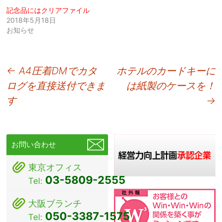
記念品にはクリアファイル
2018年5月18日
お知らせ
投
←
A4圧着DMでカタ
ホテルのカードキーに
ログを直接送付できま
は紙製のケースを！
稿
す
→
ナ
ビ
ゲ
お問い合わせ
ー
東京オフィス
シ
03-5809-2555
Tel:
ョ
大阪ブランチ
ン
050-3387-1575
Tel: