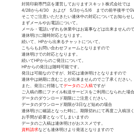
封筒印刷専門店を運営しておりますスキット株式会社では
4/28から4/30 および 5/3から5/6 までの前半後半
そこでご注意いただきたい連休中の対応についてお知らせ
まずメールやお電話について。
メール・電話いずれも休業中はお返事などは出来ませんの
連休明けに随時対応となります。
続いて、HPから出来るチャットについて。
こちらもお問い合わせフォームとなりますので
連休明けでの対応となります。
続いてHPからのご発注について。
HPからの発注は随時可能です。
発注は可能なのですが、対応は連休明けとなりますので
連休中は納期に含むことが出来ませんのでご了承ください
また、発注に付随して
データのご入稿
ですが
ご入稿の際にファイル転送サービスをご利用になられた場
データのダウンロード期限にご注意ください。
データのダウンロード期限が3日など短めの場合
連休明けに確認となった時に。期限切れにて再度ご入稿頂
お手間が必要となってしまいますの
データのご入稿は連休明けがおススメです。
資料請求
なども連休明けより発送となりますので