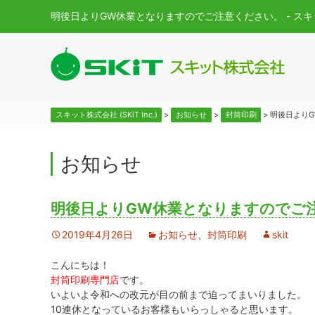
明後日よりGW休業となりますのでご注意ください。 - スキット株式
スキット株式会社 (SKiT Inc.)
>
お知らせ
>
封筒印刷
>
明後日より
お知らせ
明後日よりGW休業となりますのでご
2019年4月26日
お知らせ
、
封筒印刷
skit
こんにちは！
封筒印刷専門店
です。
いよいよ令和への改元が目の前まで迫ってまいりました。
10連休となっているお客様もいらっしゃると思います。