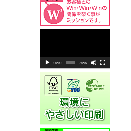
動
画
プ
レ
ー
ヤ
00:00
30:07
ー