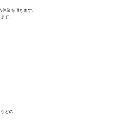
でGW休業を頂きます。
します。
で
。
合
くなどの