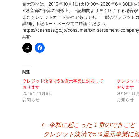
還元期間は、2019年10月1日(火)0:00〜2020年6月30日(
※経産省の予算の関係上、上記期間より早く終了する場合が
またクレジットカード会社であっても、一部のクレジットカ
詳細は下記ホームページでご確認ください。
https://cashless.go.jp/consumer/bin-settlement-compan
共有:
関連
クレジット決済で5％還元事業に対応して
クレジット
おります
おります
2019年11月6日
2019年11
お知らせ
お知らせ
投
←
令和に起こった１番のできごと
クレジット決済で5％還元事業に
稿