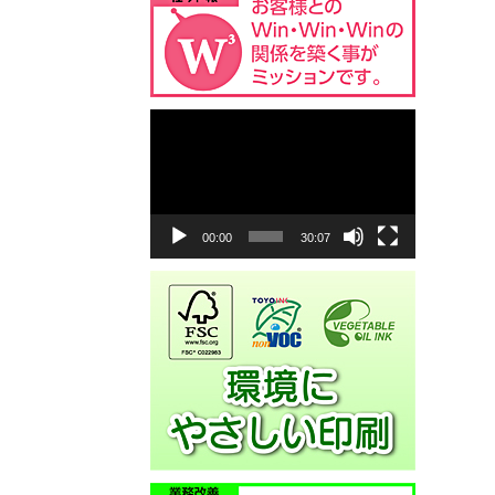
動
画
プ
レ
ー
ヤ
00:00
30:07
ー