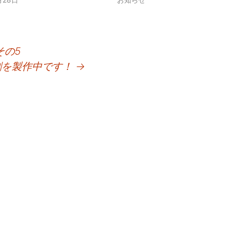
その5
名刺を製作中です！
→