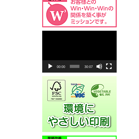
動
画
プ
レ
ー
ヤ
00:00
30:07
ー