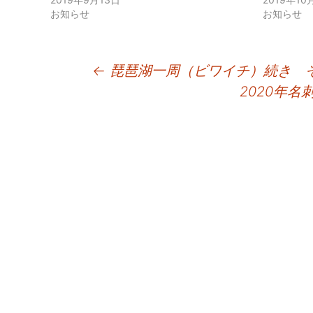
お知らせ
お知らせ
投
←
琵琶湖一周（ビワイチ）続き 
2020年
稿
ナ
ビ
ゲ
ー
シ
ョ
ン