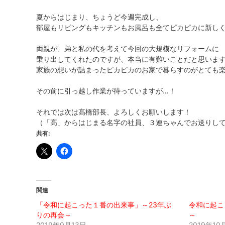
夏からはじまり、ちょうど今週完成し、
部屋もリビングもキッチンもお風呂も全てピカピカに新し
両親が、弟と私の代を考えて今回の大規模なリフォームに
乗り出してくれたのですが、本当に有難いことだと思いま
家族の想いが詰まったピカピカのお家で暮らすのがとても楽し
その前に引っ越し作業が待っていますが…！
それでは次は髙橋部長、よろしくお願いします！
（「高」からはじまる名字の社員、３連ちゃんでお送りして
共有:
関連
「令和に起こった１番の出来事」～23年ぶ
令和に起こ
りの再会～
～
2019年9月13日
2019年10