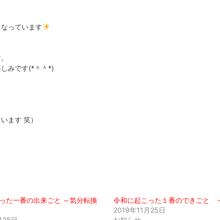
くなっています
す。
みです(*＾＾*)
います 笑）
った一番の出来ごと ～気分転換
令和に起こった１番のできごと 
2019年11月25日
月28日
お知らせ