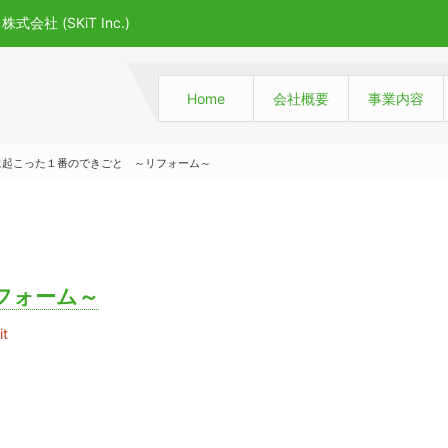
 (SKiT Inc.)
Home
会社概要
事業内容
に起こった１番のできごと ～リフォーム～
フォーム～
it