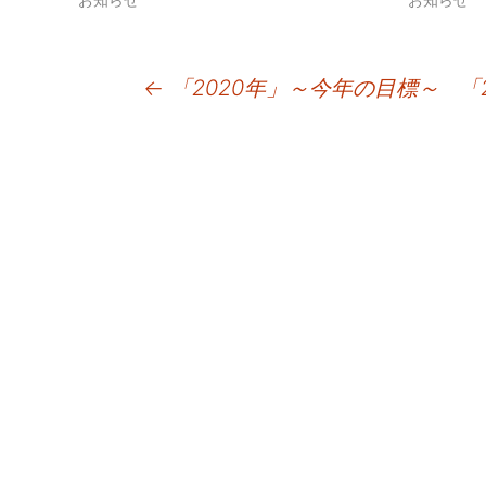
投
←
「2020年」～今年の目標～
「
稿
ナ
ビ
ゲ
ー
シ
ョ
ン