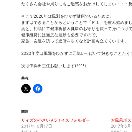
たくさん会社や周りにもご迷惑をおかけしてしまい・・・
そこで2020年は風邪をひかず健康でいるために、
まずはできることからということで「Ｒ１」を飲み始めま
あと、初詣にて健康祈願＆健康のお守りを買って身につけ
健康維持には適度な運動も必要ですので、
家族・友達を誘って近所を歩くなど計画も立てています。
2020年度は風邪をひかずに元気いっぱいで好きなことた
次は伊與田主任お願いします(*^^*)
共有:
関連
サイズの小さいＡ5サイズフォルダー
お風呂ポス
2017年10月17日
2017年5月
お知らせ
お知らせ