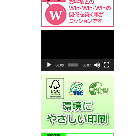
動
画
プ
レ
ー
ヤ
00:00
30:07
ー