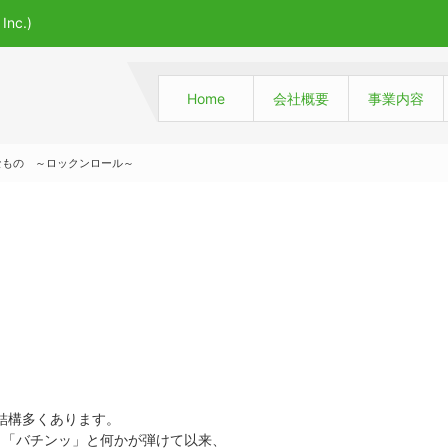
c.)
Home
会社概要
事業内容
なもの ～ロックンロール～
結構多くあります。
、「バチンッ」と何かが弾けて以来、