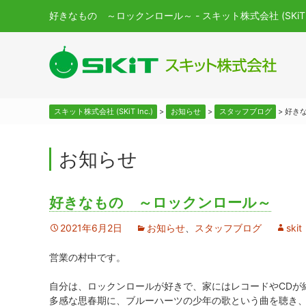
好きなもの ～ロックンロール～ - スキット株式会社 (SKiT In
スキット株式会社 (SKiT Inc.)
>
お知らせ
>
スタッフブログ
>
好き
お知らせ
好きなもの ～ロックンロール～
2021年6月2日
お知らせ
、
スタッフブログ
skit
営業の村中です。
自分は、ロックンロールが好きで、家にはレコードやCDが
多感な思春期に、ブルーハーツの少年の歌という曲を聴き