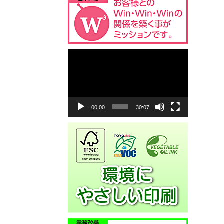
動
画
プ
レ
ー
ヤ
00:00
30:07
ー