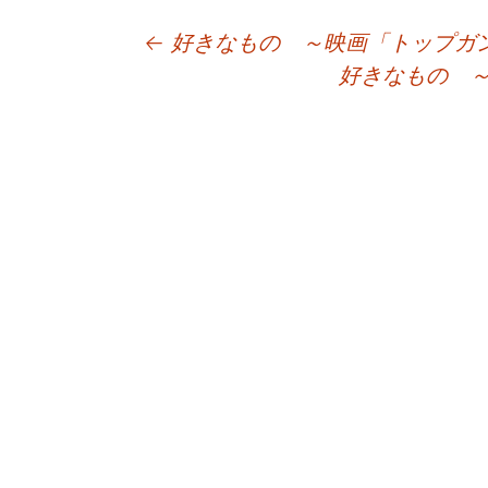
投
←
好きなもの ～映画「トップガ
好きなもの 
稿
ナ
ビ
ゲ
ー
シ
ョ
ン