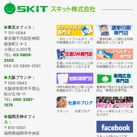
■
東京オフィス：
〒101-0064
東京都千代田区神田
「ポケットフォルダー」の
「選挙印刷」に関わる印刷
印刷通販を行っています
通販を行っています
猿楽町2-4-2
小黒ビル302号
TEL:
03-5809-
2555
圧着ハガキを中心とした印
イベント用ノベルティーの
FAX: 03-5809-2561
刷通販を行っております
印刷通販を行っております
■
大阪ブランチ：
〒565-0843
OPPや紙封筒など様々な印
電車内で見かける広告の制
大阪府吹田市千里山
刷通販を行っております
作は「車両広告専門店」
松が丘18-11
TEL:
050-3387-
1575
スキット 社長ブログ
スキット本社スタッフによ
るブログ
■
福岡天神オフィ
ス：
〒810-0001
福岡県福岡市中央区
スキットFBページです