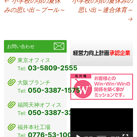
投
←
小学校の頃の夏休
小学校の頃の夏休みの
みの思い出～プール～
思い出～連合体育～
稿
→
ナ
ビ
ゲ
お問い合わせ
ー
東京オフィス
シ
03-5809-2555
Tel:
ョ
大阪ブランチ
ン
050-3387-1575
Tel:
福岡天神オフィス
動
050-3387-3381
Tel:
画
プ
福井本社工場
レ
0776-53-1000
Tel:
ー