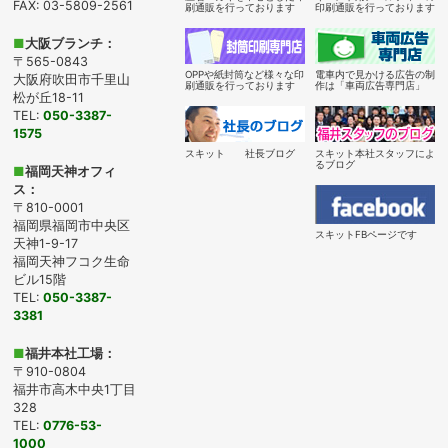
FAX: 03-5809-2561
刷通販を行っております
印刷通販を行っております
■
大阪ブランチ：
〒565-0843
OPPや紙封筒など様々な印
電車内で見かける広告の制
大阪府吹田市千里山
刷通販を行っております
作は「車両広告専門店」
松が丘18-11
TEL:
050-3387-
1575
スキット 社長ブログ
スキット本社スタッフによ
るブログ
■
福岡天神オフィ
ス：
〒810-0001
福岡県福岡市中央区
スキットFBページです
天神1-9-17
福岡天神フコク生命
ビル15階
TEL:
050-3387-
3381
■
福井本社工場：
〒910-0804
福井市高木中央1丁目
328
TEL:
0776-53-
1000