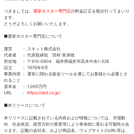
つきましては、
選挙ポスター専門店
の料金訂正を順次行ってまいり
ます。
どうぞよろしくお願いいたします。
■選挙ポスター専門店について
運営 ： スキット株式会社
代表者 ： 代表取締役 田村 美津雄
所在地 ： 〒910-0804 福井県福井市高木中央1-328
設立 ： 1976年9月
事業内容 ： 選挙に関わる販促ツールを通じてお客様から必要とさ
れること
資本金 ： 1,000万円
URL ：
https://skit.co.jp/
■本リリースについて
本リリースに記載されている内容お​​よび情報については、​​市場動
向、社会状況、経営方針の変更等により将来的に変わる可能性があ
ります。記載の会社名、および商品名、ウェブサイトのURL等は、​