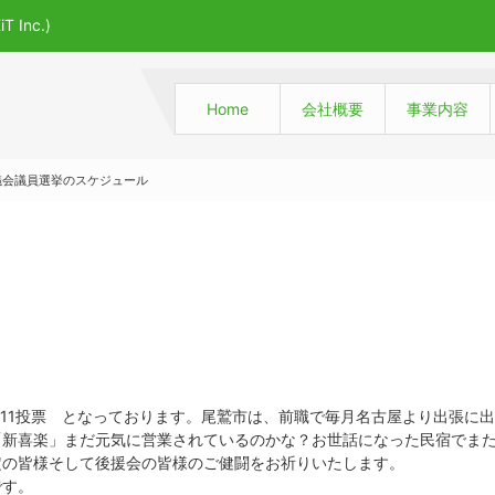
Inc.)
Home
会社概要
事業内容
議会議員選挙のスケジュール
7/06/11投票 となっております。尾鷲市は、前職で毎月名古屋より出張に
「新喜楽」まだ元気に営業されているのかな？お世話になった民宿でま
定の皆様そして後援会の皆様のご健闘をお祈りいたします。
です。