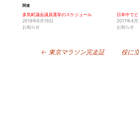
関連
多気町議会議員選挙のスケジュール
日本中でど
2018年6月19日
2017年4月
お知らせ
お知らせ
投
←
東京マラソン完走証
役に
稿
ナ
ビ
ゲ
ー
シ
ョ