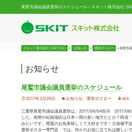
尾鷲市議会議員選挙のスケジュール - スキット株式会社 (SKiT 
スキット株式会社 (SKiT Inc.)
>
お知らせ
>
選挙ポスター
>
尾鷲市
お知らせ
尾鷲市議会議員選挙のスケジュール
2017年3月29日
お知らせ
、
選挙ポスター
skit
三重県尾鷲市議会議員選挙は、2017/06/04告示 201
した。南勢や紀南地区は日本一雨の多い地方だとか？民宿
みたいです。尾鷲のお魚美味しくて大好きです！立候補予
選挙ポスター専門店 では、何かのお役に立てれば嬉しい