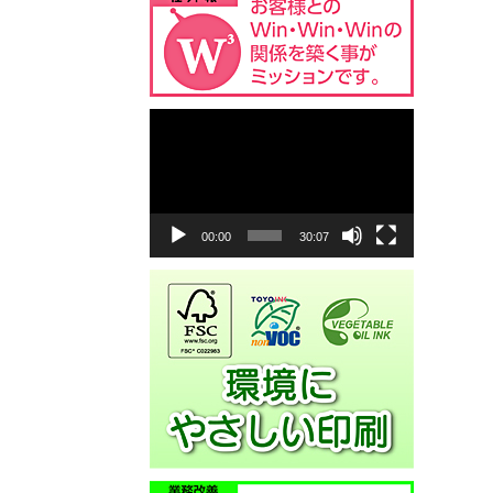
動
画
プ
レ
ー
ヤ
00:00
30:07
ー