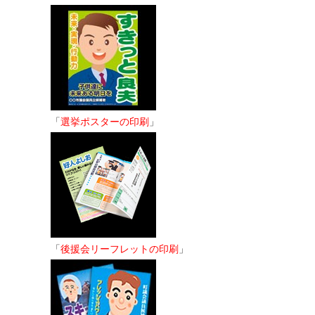
「
選挙ポスターの印刷
」
「
後援会リーフレットの印刷
」