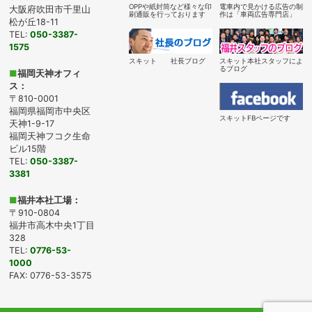
OPPや紙封筒など様々な印
電車内で見かける広告の制
大阪府吹田市千里山
刷通販を行っております
作は「車両広告専門店」
松が丘18-11
TEL:
050-3387-
1575
スキット 社長ブログ
スキット本社スタッフによ
るブログ
■
福岡天神オフィ
ス：
〒810-0001
福岡県福岡市中央区
スキットFBページです
天神1-9-17
福岡天神フコク生命
ビル15階
TEL:
050-3387-
3381
■
福井本社工場：
〒910-0804
福井市高木中央1丁目
328
TEL:
0776-53-
1000
FAX: 0776-53-3575