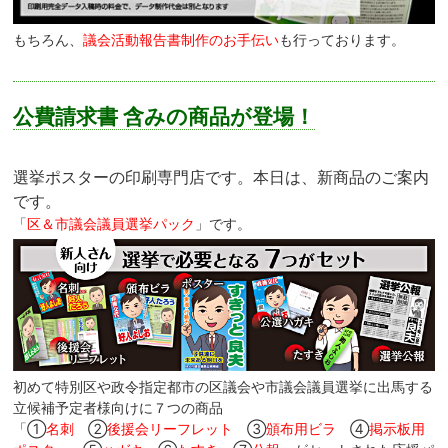
もちろん、
議会活動報告書制作のお手伝い
も行っております。
公費請求書 含みの商品が登場！
選挙ポスターの印刷専門店です。本日は、新商品のご案内
です。
「
区＆市議会議員選挙パック
」です。
初めて特別区や政令指定都市の区議会や市議会議員選挙に出馬する
立候補予定者様向けに７つの商品
「①
名刺
②
後援会リーフレット
③
頒布用ビラ
④
掲示板用