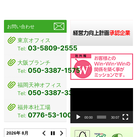
シ
ョ
ン
お問い合わせ
東京オフィス
03-5809-2555
Tel:
大阪ブランチ
050-3387-1575
Tel:
福岡天神オフィス
動
050-3387-3381
Tel:
画
プ
福井本社工場
レ
0776-53-1000
Tel:
ー
00:00
30:07
ヤ
ー
2026年 8月