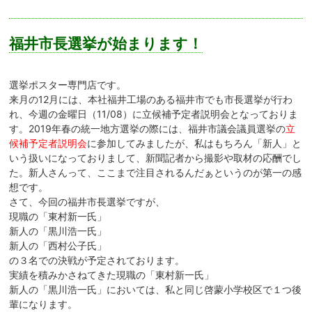
福井市長選挙が始まります！
選挙ポスター専門店です。
来月の12月には、本社福井工場のある福井市でも市長選挙が行わ
れ、今週の金曜日（11/08）に立候補予定者説明会となっておりま
す。2019年春の統一地方選挙の際には、福井市議会議員選挙の
立
候補予定者説明会
に参加してみましたが、私はもちろん「新人」と
いう扱いになっておりまして、新聞記者から撮影や取材の応酬でし
た。新人さんって、ここまで注目されるんだぁというのが第一の感
想です。
さて、今回の福井市長選挙ですが、
現職の「東村新一氏」
新人の「黒川浩一氏」
新人の「西村公子氏」
の３名での決戦が予定されております。
実績を積みかさねてきた現職の「東村新一氏」
新人の「黒川浩一氏」においては、私と同じ啓蒙小学校区で１つ後
輩になります。