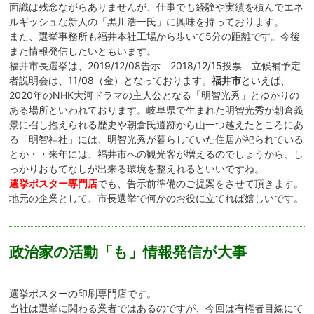
面識は残念ながらありませんが、仕事でも経験や実績を積んでエネ
ルギッシュな新人の「黒川浩一氏」に興味を持っております。
また、選挙事務所も福井本社工場から歩いて5分の距離です。今後
また情報発信したいともいます。
福井市長選挙は、2019/12/08告示 2018/12/15投票 立候補予定
者説明会は、11/08（金）となっております。
福井市
といえば、
2020年のNHK大河ドラマの主人公となる「明智光秀」とゆかりの
ある場所といわれております。岐阜県で生まれた明智光秀が朝倉義
景に召し抱えられる歴史や朝倉氏遺跡から山一つ越えたところにあ
る「明智神社」には、明智光秀が暮らしていた住居が祀られている
とか・・来年には、福井市への観光客が増えるのでしょうから、し
っかりおもてなしが出来る環境を整えれるといいですね。
選挙ポスター専門店
でも、告示前準備のご提案をさせて頂きます。
地元の企業として、市長選挙で何かのお役に立てれば嬉しいです。
政治家の活動「も」情報発信が大事
選挙ポスターの印刷専門店です。
当社は選挙に関わる業者ではあるのですが、今回は有権者目線にて