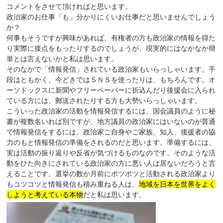
コメントをさせて頂ければと思います。
政治家のお仕事「も」分かりにくいお仕事だと思いませんでしょう
か？
何事もそうですが興味があれば、有権者の方も政治家の情報を得た
り実際に接点をもったりするのでしょうが、現実的にはなかなか簡
単とは言えないかと私は思います。
そのなかで「情報発信」されている政治家もいらっしゃいます。手
段はともかく、今どきではＳＮＳを使ったりは、もちろんです。オ
ーソドックスに新聞やフリーペーパーに折込んだり後援会に入られ
ている方には、郵送されたりする方も大勢いらっしゃいます。
こういった政治家の活動を情報発信するには、国会議員のように秘
書が複数名いれば別ですが、地方議員の政治家にはいないのが普通
で情報発信をするには、政治家ご自身やご家族、知人、後援者の協
力のもと情報発信の準備をされるのだと思います。準備するには、
実は活動の振り返りや反省が気づけるものなのです。そのような活
動をひた向きにされている政治家の方に悪い人は居ないだろうと言
えることです。選挙の数か月前にポツポツと活動される政治家より
もコツコツと情報発信も積み重ねる人は、
地域を日本を世界をよく
しようと考えている本物
だと私は思います。