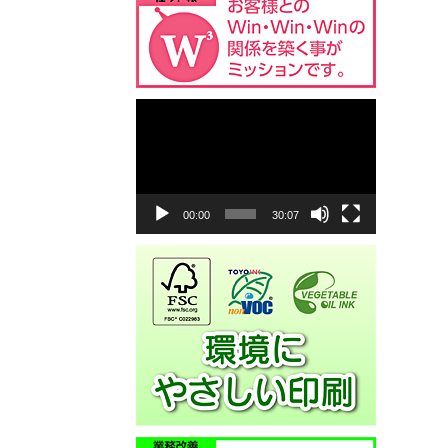
動
画
プ
レ
ー
ヤ
00:00
30:07
ー