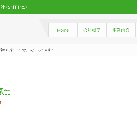
iT Inc.)
Home
会社概要
事業内容
新幹線で行ってみたいところ〜東京〜
京〜
t