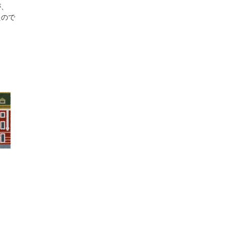
が、
たので