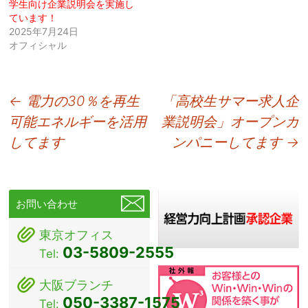
学生向け企業説明会を実施し
ています！
2025年7月24日
オフィシャル
投
←
電力の30％を再生
「高校生サマー求人企
可能エネルギーを活用
業説明会」オープンカ
稿
してます
ンパニーしてます
→
ナ
ビ
ゲ
お問い合わせ
ー
東京オフィス
シ
03-5809-2555
Tel:
ョ
大阪ブランチ
ン
050-3387-1575
Tel: