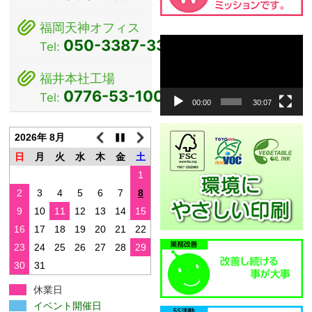
福岡天神オフィス
動
050-3387-3381
Tel:
画
プ
福井本社工場
レ
0776-53-1000
Tel:
ー
00:00
30:07
ヤ
ー
2026年 8月
日
月
火
水
木
金
土
1
2
3
4
5
6
7
8
9
10
11
12
13
14
15
16
17
18
19
20
21
22
23
24
25
26
27
28
29
30
31
休業日
イベント開催日