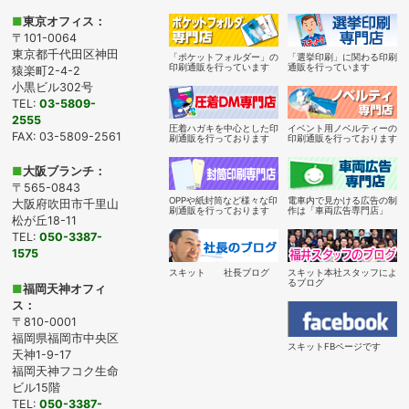
■
東京オフィス：
〒101-0064
東京都千代田区神田
「ポケットフォルダー」の
「選挙印刷」に関わる印刷
印刷通販を行っています
通販を行っています
猿楽町2-4-2
小黒ビル302号
TEL:
03-5809-
2555
圧着ハガキを中心とした印
イベント用ノベルティーの
FAX: 03-5809-2561
刷通販を行っております
印刷通販を行っております
■
大阪ブランチ：
〒565-0843
OPPや紙封筒など様々な印
電車内で見かける広告の制
大阪府吹田市千里山
刷通販を行っております
作は「車両広告専門店」
松が丘18-11
TEL:
050-3387-
1575
スキット 社長ブログ
スキット本社スタッフによ
るブログ
■
福岡天神オフィ
ス：
〒810-0001
福岡県福岡市中央区
スキットFBページです
天神1-9-17
福岡天神フコク生命
ビル15階
TEL:
050-3387-