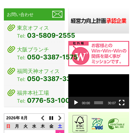
ナ
ビ
お問い合わせ
ゲ
東京オフィス
ー
03-5809-2555
Tel:
シ
大阪ブランチ
ョ
050-3387-1575
Tel:
ン
福岡天神オフィス
動
050-3387-3381
Tel:
画
プ
福井本社工場
レ
0776-53-1000
Tel:
ー
00:00
30:07
ヤ
ー
2026年 8月
日
月
火
水
木
金
土