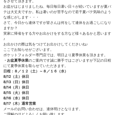
をさせて頂きます。
お盆がはじまりましたね、毎日毎日暑い日々が続いていますが夏バ
テは大丈夫ですか。私は暑いのが苦手なので若干夏バテ気味のよう
な感じがします・・・
さて、今日から連休ですが皆さんは何をして連休をお過ごしになり
ますか？
実家に帰省をする方やお出かけをする方など様々あるかと思います
♪
お出かけの際は気をつけてお出かけしてくださいね♪
ここでお知らせがございます。
ポケットフォルダー専門店では、明日より夏季休業を頂きます。
・お盆夏季休業
のご案内です誠に勝手ではございますが下記の日程
にて夏季休業を取らせていただきます。
日程：８／１２（土）～８／１６（水）
8/12（土）休日
8/13（日）休日
8/14（月）休日
8/15（火）休日
8/16（水）休日
8/17（木）通常営業
メールのお問い合わせは、連休明けとなります、
ご理解のほどよろしくお願い致します。