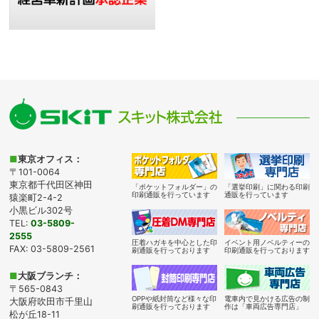
■
東京オフィス：
〒101-0064
東京都千代田区神田
「ポケットフォルダー」の
「選挙印刷」に関わる印刷
印刷通販を行っています
通販を行っています
猿楽町2-4-2
小黒ビル302号
TEL:
03-5809-
2555
圧着ハガキを中心とした印
イベント用ノベルティーの
FAX: 03-5809-2561
刷通販を行っております
印刷通販を行っております
■
大阪ブランチ：
〒565-0843
OPPや紙封筒など様々な印
電車内で見かける広告の制
大阪府吹田市千里山
刷通販を行っております
作は「車両広告専門店」
松が丘18-11