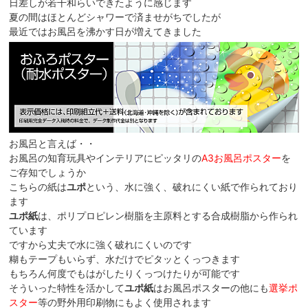
日差しが若干和らいできたように感じます
夏の間はほとんどシャワーで済ませがちでしたが
最近ではお風呂を沸かす日が増えてきました
お風呂と言えば・・
お風呂の知育玩具やインテリアにピッタリの
A3お風呂ポスター
を
ご存知でしょうか
こちらの紙は
ユポ
という、水に強く、破れにくい紙で作られており
ます
ユポ紙
は、ポリプロピレン樹脂を主原料とする合成樹脂から作られ
ています
ですから丈夫で水に強く破れにくいのです
糊もテープもいらず、水だけでピタッとくっつきます
もちろん何度でもはがしたりくっつけたりが可能です
そういった特性を活かして
ユポ紙
はお風呂ポスターの他にも
選挙ポ
スター
等の野外用印刷物にもよく使用されます