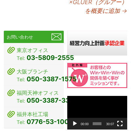
×GLUER（グルアー）
稿
を概要に追加
→
ナ
ビ
ゲ
お問い合わせ
ー
東京オフィス
シ
03-5809-2555
Tel:
ョ
大阪ブランチ
ン
050-3387-1575
Tel:
福岡天神オフィス
動
050-3387-3381
Tel:
画
プ
福井本社工場
レ
0776-53-1000
Tel:
ー
00:00
30:07
ヤ