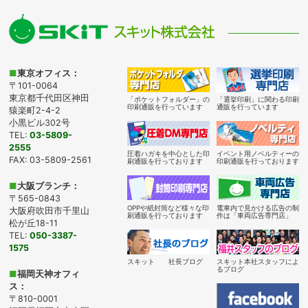
■
東京オフィス：
〒101-0064
東京都千代田区神田
「ポケットフォルダー」の
「選挙印刷」に関わる印刷
印刷通販を行っています
通販を行っています
猿楽町2-4-2
小黒ビル302号
TEL:
03-5809-
2555
圧着ハガキを中心とした印
イベント用ノベルティーの
FAX: 03-5809-2561
刷通販を行っております
印刷通販を行っております
■
大阪ブランチ：
〒565-0843
OPPや紙封筒など様々な印
電車内で見かける広告の制
大阪府吹田市千里山
刷通販を行っております
作は「車両広告専門店」
松が丘18-11
TEL:
050-3387-
1575
スキット 社長ブログ
スキット本社スタッフによ
るブログ
■
福岡天神オフィ
ス：
〒810-0001