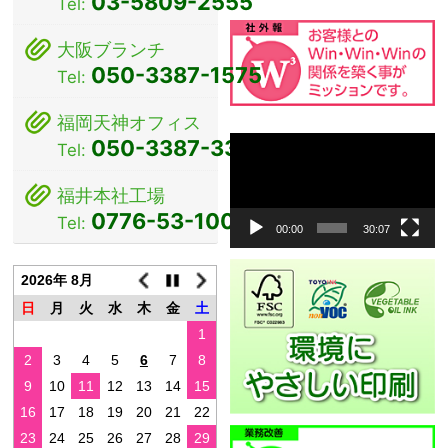
03-5809-2555
Tel:
シ
大阪ブランチ
ョ
050-3387-1575
Tel:
ン
福岡天神オフィス
動
050-3387-3381
Tel:
画
プ
福井本社工場
レ
0776-53-1000
Tel:
ー
00:00
30:07
ヤ
ー
2026年 8月
日
月
火
水
木
金
土
1
2
3
4
5
6
7
8
9
10
11
12
13
14
15
16
17
18
19
20
21
22
23
24
25
26
27
28
29