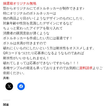
抽選箱オリジナル無地
型からオリジナルにてボトルネッカーが制作できます♪
特にオリジナルのボトルネッカーは
他の商品より目がいくようなデザインのものにしたり、
対象年齢や性別を意識したデザインにするなど
ちょっと変わったアイデアを取り入れて
消費者の購買意欲が湧くような
ボトルネッカーを作成したい方には最適です！
ボトルは水滴が付きますので
破れにくいものにしたいという方は耐水性をオススメします。
QRコードをつけたり応募券になるようなものであれば
耐水性がいいかもしれません！
破れてしまっては応募ができないですからね！！！
各種サンプルの発送も承っておりますのでお気軽に
資料請求
よりご
依頼ください。
共有:
関連