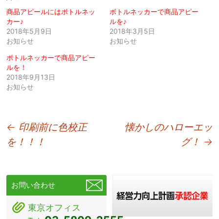
商品アピールにはボトルネッ
ボトルネッカーで商品アピー
カー♪
ルを♪
2018年5月9日
2018年3月5日
お知らせ
お知らせ
ボトルネッカーで商品アピー
ルを！
2018年9月13日
お知らせ
投
←
印刷前に色校正
懐かしのハローエッ
を！！！
グ！
→
稿
ナ
ビ
お問い合わせ
ゲ
東京オフィス
ー