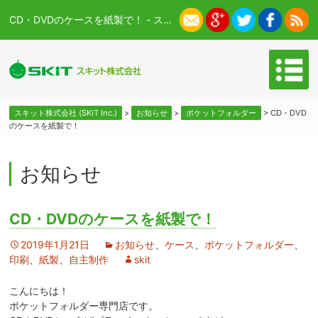
CD・DVDのケースを紙製で！ - スキット株式会社 (SKiT Inc.)
スキット株式会社 (SKiT Inc.)
>
お知らせ
>
ポケットフォルダー
>
CD・DVD
のケースを紙製で！
お知らせ
CD・DVDのケースを紙製で！
2019年1月21日
お知らせ
、
ケース
、
ポケットフォルダー
、
印刷
、
紙製
、
自主制作
skit
こんにちは！
ポケットフォルダー専門店です。