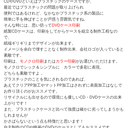
CDやDVDといえばプラスチックのケースですが、
最近ではプラスチックの問題が取り上げられ
便利ではあるけれど、なかなかプラスチック系の製品に
簡単に手を伸ばすことが戸惑う雰囲気ですね。
そんな時には、思い切って
DVDケース印刷
紙製CDケースは、印刷をしてからケースを組立る制作工程なの
で、
紙端ギリギリまでデザインが出来ます。
イメージを余白で壊すことなく制作出来、会社ロゴが入っていると
素敵です。
印刷は、
モノクロ印刷
または
カラー印刷
がお選びいただけます。
モノクロでシック＆シンプルに カラーで多彩に表現。
どちらも素敵ですよ 。
プラスチックのことを気にされるのであれば、
あえてクリアPP加工やマットPP加工はされずに表面加工はなしで
お作り頂くのがおススメです。
リサイクルにも出せるので環境にも優しいCD・DVDケースの出来
上がりです！
また、プラスチックケースと比べて強度は確かに劣ってしまうかも
しれませんが
かさばらないという点も特徴だと思います！
自主制作のCDや映画のDVDのケースとしてもおススメです。