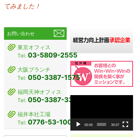
てみました！
稿
ナ
ビ
お問い合わせ
ゲ
東京オフィス
ー
03-5809-2555
Tel:
シ
大阪ブランチ
ョ
050-3387-1575
Tel:
ン
福岡天神オフィス
動
050-3387-3381
Tel:
画
プ
福井本社工場
レ
0776-53-1000
Tel:
ー
00:00
30:07
ヤ
ー