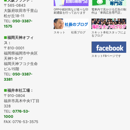
■
大阪ブランチ：
〒565-0843
OPPや紙封筒など様々な印
電車内で見かける広告の制
大阪府吹田市千里山
刷通販を行っております
作は「車両広告専門店」
松が丘18-11
TEL:
050-3387-
1575
スキット 社長ブログ
スキット本社スタッフによ
るブログ
■
福岡天神オフィ
ス：
〒810-0001
福岡県福岡市中央区
スキットFBページです
天神1-9-17
福岡天神フコク生命
ビル15階
TEL:
050-3387-
3381
■
福井本社工場：
〒910-0804
福井市高木中央1丁目
328
TEL:
0776-53-
1000
FAX: 0776-53-3575