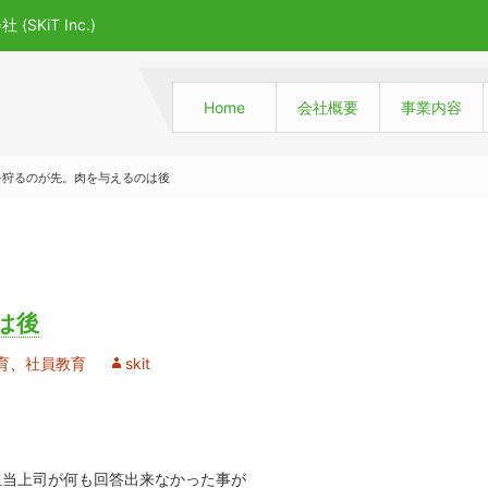
iT Inc.)
Home
会社概要
事業内容
を狩るのが先。肉を与えるのは後
は後
育
、
社員教育
skit
担当上司が何も回答出来なかった事が