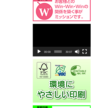
動
画
プ
レ
ー
ヤ
00:00
30:07
ー