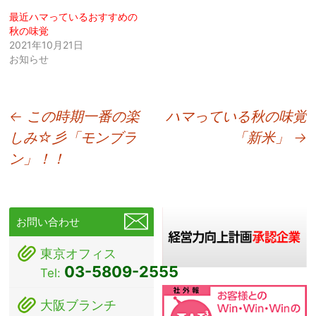
最近ハマっているおすすめの
秋の味覚
2021年10月21日
お知らせ
投
←
この時期一番の楽
ハマっている秋の味覚
しみ☆彡「モンブラ
「新米」
→
稿
ン」！！
ナ
ビ
ゲ
お問い合わせ
ー
東京オフィス
シ
03-5809-2555
Tel:
ョ
大阪ブランチ