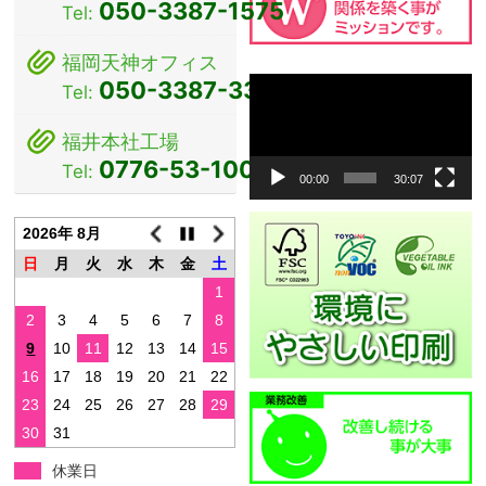
ン
050-3387-1575
Tel:
福岡天神オフィス
動
050-3387-3381
Tel:
画
プ
福井本社工場
レ
0776-53-1000
Tel:
ー
00:00
30:07
ヤ
ー
2026年 8月
日
月
火
水
木
金
土
1
2
3
4
5
6
7
8
9
10
11
12
13
14
15
16
17
18
19
20
21
22
23
24
25
26
27
28
29
30
31
休業日