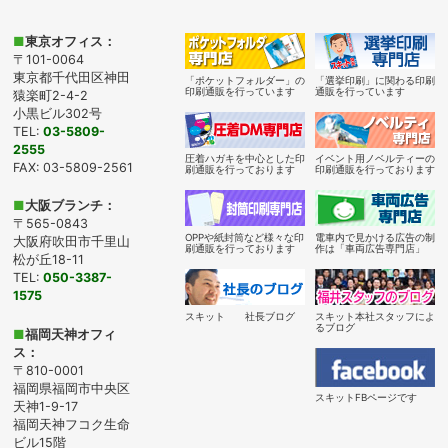
■
東京オフィス：
〒101-0064
東京都千代田区神田
「ポケットフォルダー」の
「選挙印刷」に関わる印刷
印刷通販を行っています
通販を行っています
猿楽町2-4-2
小黒ビル302号
TEL:
03-5809-
2555
圧着ハガキを中心とした印
イベント用ノベルティーの
FAX: 03-5809-2561
刷通販を行っております
印刷通販を行っております
■
大阪ブランチ：
〒565-0843
OPPや紙封筒など様々な印
電車内で見かける広告の制
大阪府吹田市千里山
刷通販を行っております
作は「車両広告専門店」
松が丘18-11
TEL:
050-3387-
1575
スキット 社長ブログ
スキット本社スタッフによ
るブログ
■
福岡天神オフィ
ス：
〒810-0001
福岡県福岡市中央区
スキットFBページです
天神1-9-17
福岡天神フコク生命
ビル15階