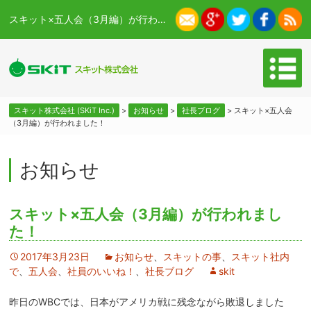
スキット×五人会（3月編）が行われました！ - スキット株式会社 (SKiT Inc.)
スキット株式会社 (SKiT Inc.)
>
お知らせ
>
社長ブログ
>
スキット×五人会
（3月編）が行われました！
お知らせ
スキット×五人会（3月編）が行われまし
た！
2017年3月23日
お知らせ
、
スキットの事
、
スキット社内
で
、
五人会
、
社員のいいね！
、
社長ブログ
skit
昨日のWBCでは、日本がアメリカ戦に残念ながら敗退しました