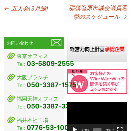
投
那須塩原市議会議員選
←
五人会[3月編]
挙のスケジュール
→
稿
ナ
ビ
お問い合わせ
ゲ
東京オフィス
ー
03-5809-2555
Tel:
シ
大阪ブランチ
ョ
050-3387-1575
Tel:
ン
福岡天神オフィス
動
050-3387-3381
Tel:
画
プ
福井本社工場
レ
0776-53-1000
Tel:
ー
00:00
30:07