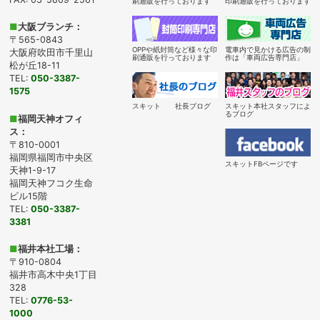
刷通販を行っております
印刷通販を行っております
■
大阪ブランチ：
〒565-0843
OPPや紙封筒など様々な印
電車内で見かける広告の制
大阪府吹田市千里山
刷通販を行っております
作は「車両広告専門店」
松が丘18-11
TEL:
050-3387-
1575
スキット 社長ブログ
スキット本社スタッフによ
るブログ
■
福岡天神オフィ
ス：
〒810-0001
福岡県福岡市中央区
スキットFBページです
天神1-9-17
福岡天神フコク生命
ビル15階
TEL:
050-3387-
3381
■
福井本社工場：
〒910-0804
福井市高木中央1丁目
328
TEL:
0776-53-
1000