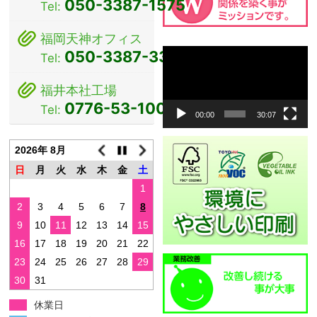
ン
050-3387-1575
Tel:
福岡天神オフィス
動
050-3387-3381
Tel:
画
プ
福井本社工場
レ
0776-53-1000
Tel:
ー
00:00
30:07
ヤ
ー
2026年 8月
日
月
火
水
木
金
土
1
2
3
4
5
6
7
8
9
10
11
12
13
14
15
16
17
18
19
20
21
22
23
24
25
26
27
28
29
30
31
休業日