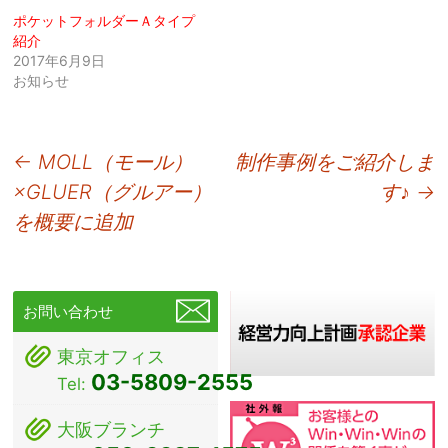
ポケットフォルダーＡタイプ
紹介
2017年6月9日
お知らせ
投
←
MOLL（モール）
制作事例をご紹介しま
×GLUER（グルアー）
す♪
→
稿
を概要に追加
ナ
ビ
ゲ
お問い合わせ
ー
東京オフィス
シ
03-5809-2555
Tel:
ョ
大阪ブランチ