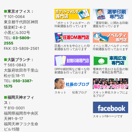
■
東京オフィス：
〒101-0064
東京都千代田区神田
「ポケットフォルダー」の
「選挙印刷」に関わる印刷
印刷通販を行っています
通販を行っています
猿楽町2-4-2
小黒ビル302号
TEL:
03-5809-
2555
圧着ハガキを中心とした印
イベント用ノベルティーの
FAX: 03-5809-2561
刷通販を行っております
印刷通販を行っております
■
大阪ブランチ：
〒565-0843
OPPや紙封筒など様々な印
電車内で見かける広告の制
大阪府吹田市千里山
刷通販を行っております
作は「車両広告専門店」
松が丘18-11
TEL:
050-3387-
1575
スキット 社長ブログ
スキット本社スタッフによ
るブログ
■
福岡天神オフィ
ス：
〒810-0001
福岡県福岡市中央区
スキットFBページです
天神1-9-17
福岡天神フコク生命
ビル15階