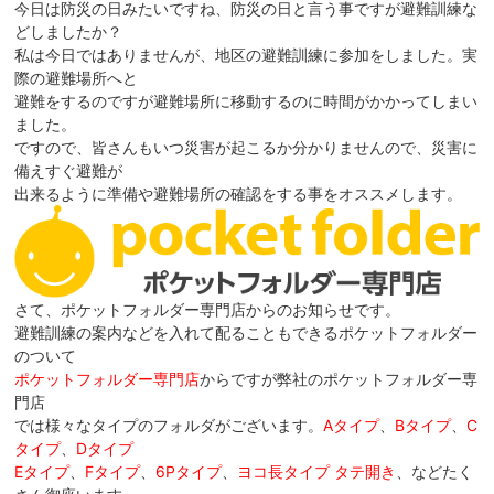
今日は防災の日みたいですね、防災の日と言う事ですが避難訓練な
どしましたか？
私は今日ではありませんが、地区の避難訓練に参加をしました。実
際の避難場所へと
避難をするのですが避難場所に移動するのに時間がかかってしまい
ました。
ですので、皆さんもいつ災害が起こるか分かりませんので、災害に
備えすぐ避難が
出来るように準備や避難場所の確認をする事をオススメします。
さて、ポケットフォルダー専門店からのお知らせです。
避難訓練の案内などを入れて配ることもできるポケットフォルダー
のついて
ポケットフォルダー専門店
からですが弊社のポケットフォルダー専
門店
では様々なタイプのフォルダがございます。
Aタイプ
、
Bタイプ
、
C
タイプ
、
Dタイプ
Eタイプ
、
Fタイプ
、
6Pタイプ
、
ヨコ長タイプ タテ開き
、などたく