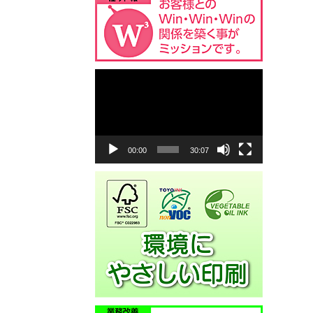
動
画
プ
レ
ー
ヤ
00:00
30:07
ー