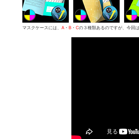
マスクケースには、
A
・
B
・
C
の３種類あるのですが、今回