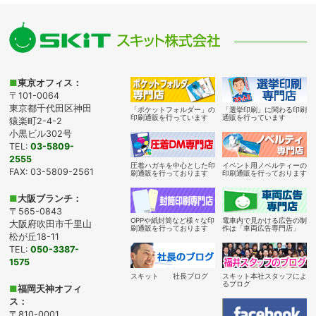
■
東京オフィス：
〒101-0064
東京都千代田区神田
「ポケットフォルダー」の
「選挙印刷」に関わる印刷
印刷通販を行っています
通販を行っています
猿楽町2-4-2
小黒ビル302号
TEL:
03-5809-
2555
圧着ハガキを中心とした印
イベント用ノベルティーの
FAX: 03-5809-2561
刷通販を行っております
印刷通販を行っております
■
大阪ブランチ：
〒565-0843
OPPや紙封筒など様々な印
電車内で見かける広告の制
大阪府吹田市千里山
刷通販を行っております
作は「車両広告専門店」
松が丘18-11
TEL:
050-3387-
1575
スキット 社長ブログ
スキット本社スタッフによ
るブログ
■
福岡天神オフィ
ス：
〒810-0001