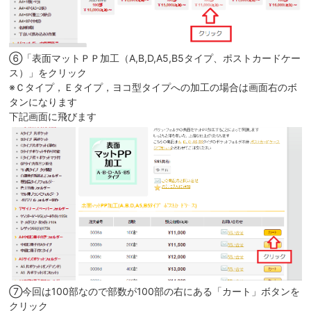
⑥「表面マットＰＰ加工（A,B,D,A5,B5タイプ、ポストカードケー
ス）」をクリック
※Ｃタイプ，Ｅタイプ，ヨコ型タイプへの加工の場合は画面右のボ
タンになります
下記画面に飛びます
⑦今回は100部なので部数が100部の右にある「カート」ボタンを
クリック