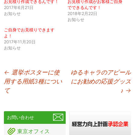
お見積り作成できるんです！
お見積り作成がお客様ご自身
2017年6月21日
でできるんです！
お知らせ
2018年2月22日
お知らせ
ご自身でお見積りできます
よ！
2017年11月20日
お知らせ
投
←
選挙ポスターに使
ゆるキャラのアピール
用する用紙3種につい
にお勧めの応援グッズ
稿
て
♪
→
ナ
ビ
ゲ
お問い合わせ
ー
東京オフィス