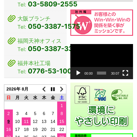
シ
03-5809-2555
Tel:
ョ
大阪ブランチ
ン
050-3387-1575
Tel:
福岡天神オフィス
動
050-3387-3381
Tel:
画
プ
福井本社工場
レ
0776-53-1000
Tel:
ー
00:00
30:07
ヤ
ー
2026年 8月
日
月
火
水
木
金
土
1
2
3
4
5
6
7
8
9
10
11
12
13
14
15
16
17
18
19
20
21
22