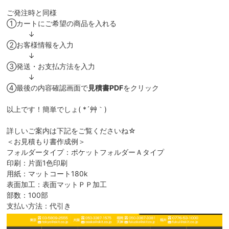
ご発注時と同様
①カートにご希望の商品を入れる
↓
②お客様情報を入力
↓
③発送・お支払方法を入力
↓
④最後の内容確認画面で
見積書PDF
をクリック
以上です！簡単でしょ( *´艸｀)
詳しいご案内は下記をご覧くださいね☆
＜お見積もり書作成例＞
フォルダータイプ：ポケットフォルダーＡタイプ
印刷：片面1色印刷
用紙：マットコート180k
表面加工：表面マットＰＰ加工
部数：100部
支払い方法：代引き