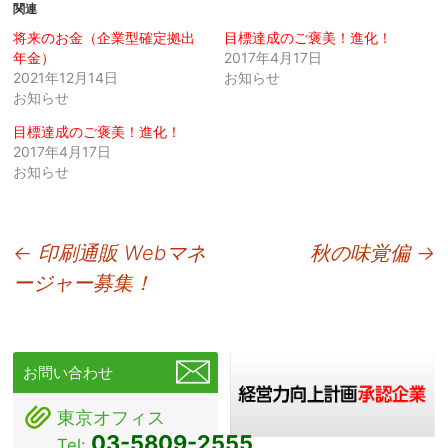
関連
将来のお金（企業型確定拠出
目標達成のご褒美！進化！
年金）
2017年4月17日
2021年12月14日
お知らせ
お知らせ
目標達成のご褒美！進化！
2017年4月17日
お知らせ
投
←
印刷通販 Webマネ
秋の味覚偏
→
ージャー募集！
稿
ナ
ビ
お問い合わせ
ゲ
東京オフィス
ー
03-5809-2555
Tel: