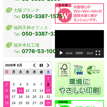
シ
大阪ブランチ
ョ
050-3387-1575
Tel:
ン
福岡天神オフィス
動
050-3387-3381
Tel:
画
プ
福井本社工場
レ
0776-53-1000
Tel:
ー
00:00
30:07
ヤ
ー
2026年 8月
日
月
火
水
木
金
土
1
2
3
4
5
6
7
8
9
10
11
12
13
14
15
16
17
18
19
20
21
22
23
24
25
26
27
28
29