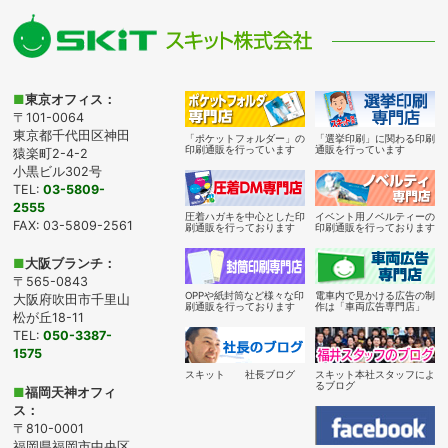
■
東京オフィス：
〒101-0064
東京都千代田区神田
「ポケットフォルダー」の
「選挙印刷」に関わる印刷
印刷通販を行っています
通販を行っています
猿楽町2-4-2
小黒ビル302号
TEL:
03-5809-
2555
圧着ハガキを中心とした印
イベント用ノベルティーの
FAX: 03-5809-2561
刷通販を行っております
印刷通販を行っております
■
大阪ブランチ：
〒565-0843
OPPや紙封筒など様々な印
電車内で見かける広告の制
大阪府吹田市千里山
刷通販を行っております
作は「車両広告専門店」
松が丘18-11
TEL:
050-3387-
1575
スキット 社長ブログ
スキット本社スタッフによ
るブログ
■
福岡天神オフィ
ス：
〒810-0001
福岡県福岡市中央区