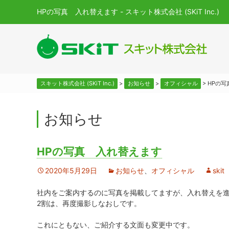
HPの写真 入れ替えます - スキット株式会社 (SKiT Inc.)
スキット株式会社 (SKiT Inc.)
>
お知らせ
>
オフィシャル
>
HPの写
お知らせ
HPの写真 入れ替えます
2020年5月29日
お知らせ
、
オフィシャル
skit
社内をご案内するのに写真を掲載してますが、入れ替えを進
2割は、再度撮影しなおしです。
これにともない、ご紹介する文面も変更中です。