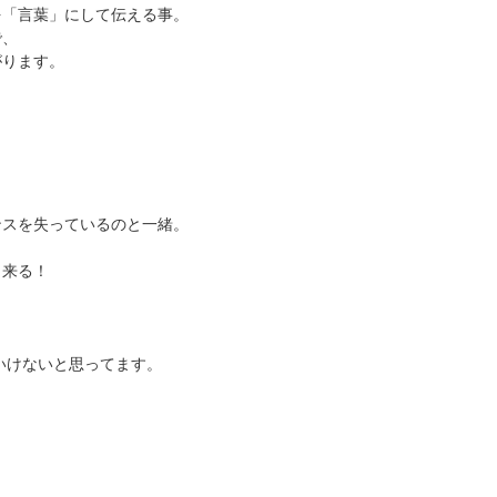
を「言葉」にして伝える事。
で、
がります。
ンスを失っているのと一緒。
出来る！
いけないと思ってます。