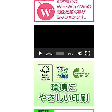
動
画
プ
レ
ー
ヤ
00:00
30:07
ー